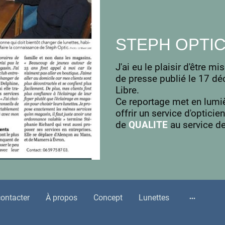
STEPH OPTIC d
J'ai eu le plaisir d'être mi
de presse publié le 17 d
Libre.
Ce reportage met en lum
offrir un service d'optici
de
QUALITE
au service de
ontacter
À propos
Concept
Lunettes